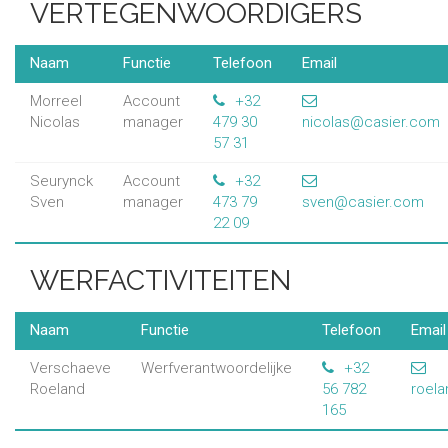
VERTEGENWOORDIGERS
Naam
Functie
Telefoon
Email
Morreel
Account
+32
Nicolas
manager
479 30
nicolas@casier.com
57 31
Seurynck
Account
+32
Sven
manager
473 79
sven@casier.com
22 09
WERFACTIVITEITEN
Naam
Functie
Telefoon
Email
Verschaeve
Werfverantwoordelijke
+32
Roeland
56 782
roel
165