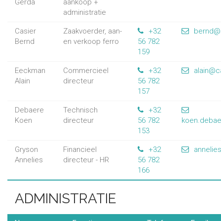
Gerda
aankoop +
administratie
Casier
Zaakvoerder, aan-
+32
bernd@
Bernd
en verkoop ferro
56 782
159
Eeckman
Commercieel
+32
alain@c
Alain
directeur
56 782
157
Debaere
Technisch
+32
Koen
directeur
56 782
koen.deba
153
Gryson
Financieel
+32
annelie
Annelies
directeur - HR
56 782
166
ADMINISTRATIE