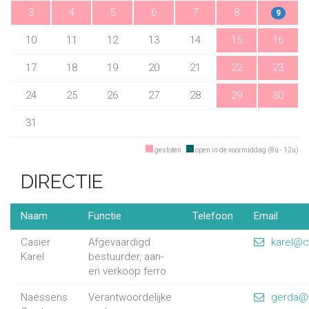
3
4
5
6
7
8
9
10
11
12
13
14
15
16
17
18
19
20
21
22
23
24
25
26
27
28
29
30
31
gesloten
open in de voormiddag (8u - 12u)
DIRECTIE
Naam
Functie
Telefoon
Email
Casier
Afgevaardigd
karel@c
Karel
bestuurder, aan-
en verkoop ferro
Naessens
Verantwoordelijke
gerda@