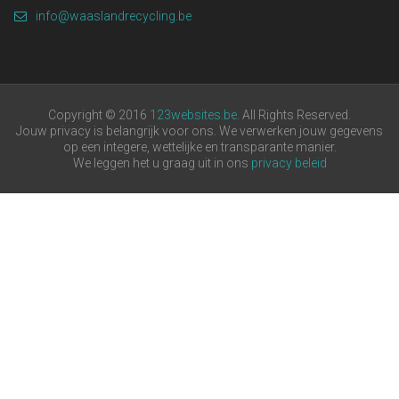
info@waaslandrecycling.be
Copyright © 2016
123websites.be
. All Rights Reserved.
Jouw privacy is belangrijk voor ons. We verwerken jouw gegevens
op een integere, wettelijke en transparante manier.
We leggen het u graag uit in ons
privacy beleid