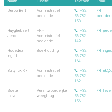
Naam
Functie
Telefoon
Email
Deroo Bert
Administratief
+32
bediende
56 782
bert.de
158
Huyghebaert
HR -
+32
jero
Jeroen
Administratief
56 782
bediende
149
Hocedez
Boekhouding
+32
ingr
Ingrid
56 782
164
Bultynck Rik
Administratief
+32
rik@
bediende
56 782
162
Soete
Verantwoordelijke
+32
liev
Lieven
weegbrug
56 782
156