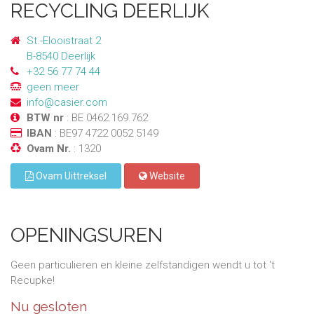
RECYCLING DEERLIJK
St.-Elooistraat 2
B-8540 Deerlijk
+32 56 77 74 44
geen meer
info@casier.com
BTW nr
: BE 0462.169.762
IBAN
: BE97 4722 0052 5149
Ovam Nr.
: 1320
Ovam Uittreksel
Website
OPENINGSUREN
Geen particulieren en kleine zelfstandigen wendt u tot 't
Recupke!
Nu gesloten