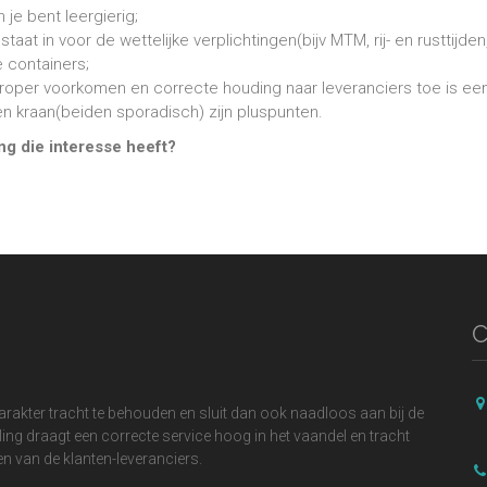
e bent leergierig;
staat in voor de wettelijke verplichtingen(bijv MTM, rij- en rusttij
 containers;
roper voorkomen en correcte houding naar leveranciers toe is een
n kraan(beiden sporadisch) zijn pluspunten.
ng die interesse heeft?
C
karakter tracht te behouden en sluit dan ook naadloos aan bij de
ling draagt een correcte service hoog in het vaandel en tracht
en van de klanten-leveranciers.