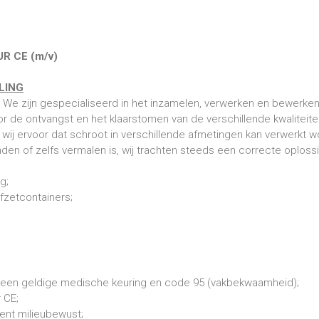
R CE (m/v)
LING
s. We zijn gespecialiseerd in het inzamelen, verwerken en bewerke
r de ontvangst en het klaarstomen van de verschillende kwaliteite
wij ervoor dat schroot in verschillende afmetingen kan verwerkt 
nden of zelfs vermalen is, wij trachten steeds een correcte oploss
g;
afzetcontainers;
met een geldige medische keuring en code 95 (vakbekwaamheid);
 CE;
bent milieubewust;