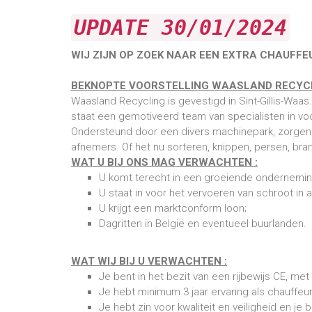
UPDATE 30/01/2024
WIJ ZIJN OP ZOEK NAAR EEN EXTRA CHAUFFEU
BEKNOPTE VOORSTELLING WAASLAND RECYC
Waasland Recycling is gevestigd in Sint-Gillis-Waa
staat een gemotiveerd team van specialisten in voo
Ondersteund door een divers machinepark, zorgen 
afnemers. Of het nu sorteren, knippen, persen, bra
WAT U BIJ ONS MAG VERWACHTEN :
U komt terecht in een groeiende ondernemin
U staat in voor het vervoeren van schroot in 
U krijgt een marktconform loon;
Dagritten in België en eventueel buurlanden.
WAT WIJ BIJ U VERWACHTEN :
Je bent in het bezit van een rijbewijs CE, 
Je hebt minimum 3 jaar ervaring als chauffeur
Je hebt zin voor kwaliteit en veiligheid en je 