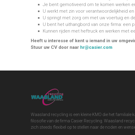
Je bent gemotiveerd om te komen werken en j
U werkt met zin voor verantwoordelijkheid en 
U springt met zorg om met uw voertuig en de
U bent het uithangbord van onze firma: een p
Kunnen rijden met heftruck en werken met ee
Heeft u interesse of kent u iemand in uw omgevi
Stuur uw CV door naar
hr@casier.com
Waasland recycling is een kleine KMO die het familiale 
filosofie van de firma Casier Recycling. Waasland recyc
zich steeds flexibel op te stellen naar de noden en wens