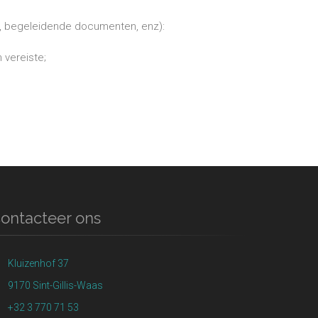
den, begeleidende documenten, enz):
 vereiste;
ontacteer ons
Kluizenhof 37
9170 Sint-Gillis-Waas
+32 3 770 71 53