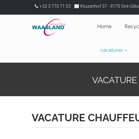
+32 3 770 71 53
Kluizenhof 37 - 9170 Sint-Gill
Home
Recyc
vacatures
VACATURE
VACATURE CHAUFFE