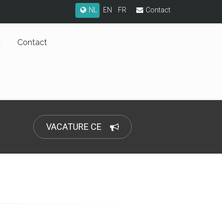
NL
EN
FR
Contact
Contact
VACATURE CE